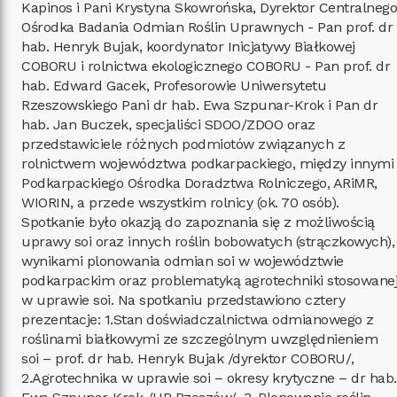
Kapinos i Pani Krystyna Skowrońska, Dyrektor Centralnego
Ośrodka Badania Odmian Roślin Uprawnych - Pan prof. dr
hab. Henryk Bujak, koordynator Inicjatywy Białkowej
COBORU i rolnictwa ekologicznego COBORU - Pan prof. dr
hab. Edward Gacek, Profesorowie Uniwersytetu
Rzeszowskiego Pani dr hab. Ewa Szpunar-Krok i Pan dr
hab. Jan Buczek, specjaliści SDOO/ZDOO oraz
przedstawiciele różnych podmiotów związanych z
rolnictwem województwa podkarpackiego, między innymi
Podkarpackiego Ośrodka Doradztwa Rolniczego, ARiMR,
WIORIN, a przede wszystkim rolnicy (ok. 70 osób).
Spotkanie było okazją do zapoznania się z możliwością
uprawy soi oraz innych roślin bobowatych (strączkowych),
wynikami plonowania odmian soi w województwie
podkarpackim oraz problematyką agrotechniki stosowane
w uprawie soi. Na spotkaniu przedstawiono cztery
prezentacje: 1.Stan doświadczalnictwa odmianowego z
roślinami białkowymi ze szczególnym uwzględnieniem
soi – prof. dr hab. Henryk Bujak /dyrektor COBORU/,
2.Agrotechnika w uprawie soi – okresy krytyczne – dr hab.