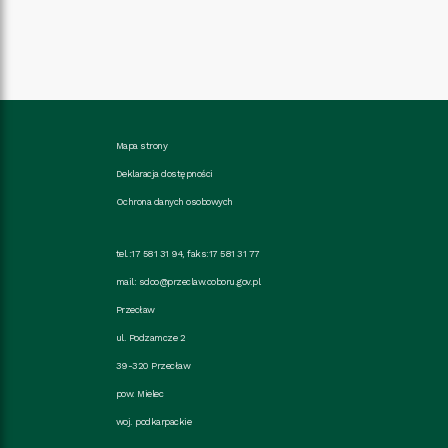
Mapa strony
Deklaracja dostępności
Ochrona danych osobowych
tel.:17 581 31 94, faks:17 581 31 77
mail:
sdoo@przeclaw.coboru.gov.pl
Przecław
ul. Podzamcze 2
39-320 Przecław
pow. Mielec
woj. podkarpackie