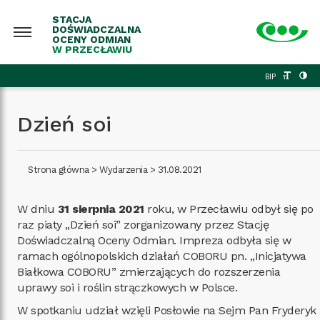
STACJA
DOŚWIADCZALNA
OCENY ODMIAN
W PRZECŁAWIU
BIP
Dzień soi
Strona główna
>
Wydarzenia
>
31.08.2021
W dniu
31 sierpnia 2021
roku, w Przecławiu odbył się po
raz piaty „Dzień soi” zorganizowany przez Stację
Doświadczalną Oceny Odmian. Impreza odbyła się w
ramach ogólnopolskich działań COBORU pn. ,,Inicjatywa
Białkowa COBORU” zmierzających do rozszerzenia
uprawy soi i roślin strączkowych w Polsce.
W spotkaniu udział wzięli Posłowie na Sejm Pan Fryderyk