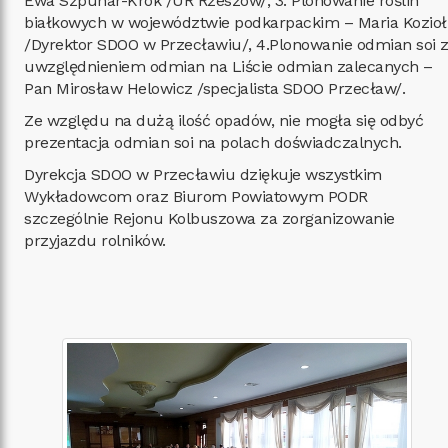
Ewa Szpunar-Krok /UR Rzeszów/, 3. Plonowanie roślin
białkowych w województwie podkarpackim – Maria Kozioł
/Dyrektor SDOO w Przecławiu/, 4.Plonowanie odmian soi 
uwzględnieniem odmian na Liście odmian zalecanych –
Pan Mirosław Helowicz /specjalista SDOO Przecław/.
Ze względu na dużą ilość opadów, nie mogła się odbyć
prezentacja odmian soi na polach doświadczalnych.
Dyrekcja SDOO w Przecławiu dziękuje wszystkim
Wykładowcom oraz Biurom Powiatowym PODR
szczególnie Rejonu Kolbuszowa za zorganizowanie
przyjazdu rolników.