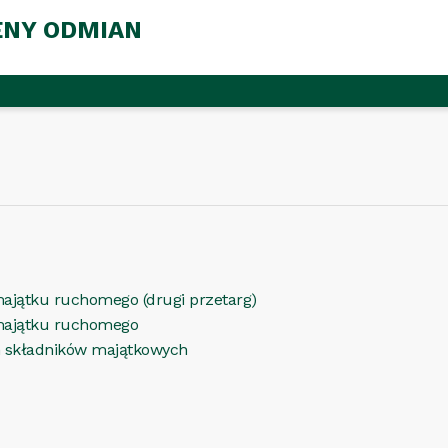
ENY ODMIAN
ajątku ruchomego (drugi przetarg)
 majątku ruchomego
ch składników majątkowych