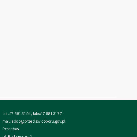
tel.:17 581 31 94, faks:17 581 31 77
mail:
sdoo@przeclaw.coboru.gov.pl
Przecław
ul. Podzamcze 2