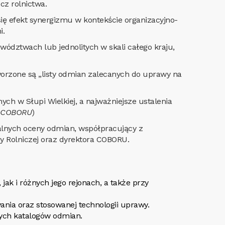
cz rolnictwa.
ię efekt synergizmu w kontekście organizacyjno-
i.
ództwach lub jednolitych w skali całego kraju,
rzone są „listy odmian zalecanych do uprawy na
h w Słupi Wielkiej, a najważniejsze ustalenia
a COBORU
)
alnych oceny odmian, współpracujący z
 Rolniczej oraz dyrektora COBORU.
ak i różnych jego rejonach, a także przy
ia oraz stosowanej technologii uprawy.
wych katalogów odmian.