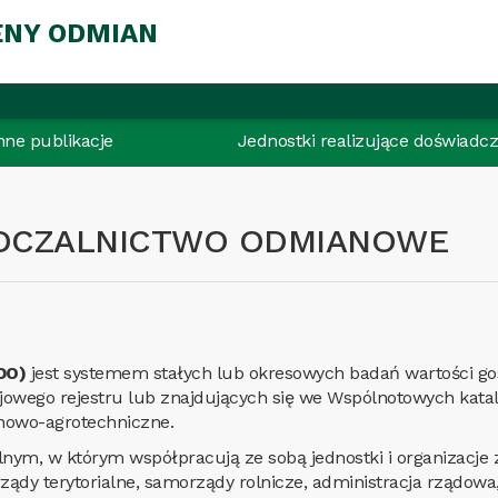
ENY ODMIAN
inne publikacje
Jednostki realizujące doświadcz
DCZALNICTWO ODMIANOWE
DO)
jest systemem stałych lub okresowych badań wartości g
owego rejestru lub znajdujących się we Wspólnotowych kat
nowo-agrotechniczne.
m, w którym współpracują ze sobą jednostki i organizacje 
rządy terytorialne, samorządy rolnicze, administracja rządow