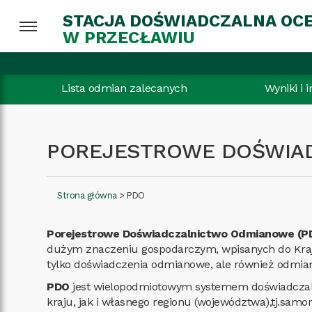
STACJA DOŚWIADCZALNA OC
W PRZECŁAWIU
Lista odmian zalecanych
Wyniki i 
POREJESTROWE DOŚWIA
Strona główna
>
PDO
Porejestrowe Doświadczalnictwo Odmianowe (P
dużym znaczeniu gospodarczym, wpisanych do Kraj
tylko doświadczenia odmianowe, ale również odmia
PDO
jest wielopodmiotowym systemem doświadczalny
kraju, jak i własnego regionu (województwa),tj.samo