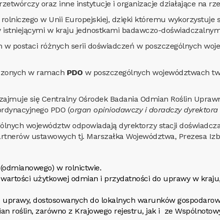
etwórczy oraz inne instytucje i organizacje działające na rze
lniczego w Unii Europejskiej, dzięki któremu wykorzystuje s
istniejącymi w kraju jednostkami badawczo-doświadczalnym
w postaci różnych serii doświadczeń w poszczególnych wojew
adzonych w ramach
PDO
w poszczególnych województwach two
ajmuje się Centralny Ośrodek Badania Odmian Roślin Uprawnyc
rdynacyjnego PDO (
organ opiniodawczy i doradczy dyrektor
ólnych województw odpowiadają dyrektorzy stacji doświadcz
tnerów ustawowych tj. Marszałka Województwa, Prezesa Izby
 (odmianowego) w rolnictwie.
artości użytkowej odmian i przydatności do uprawy w kraju, j
o uprawy, dostosowanych do lokalnych warunków gospodarowan
an roślin, zarówno z Krajowego rejestru, jak i ze Wspólnoto