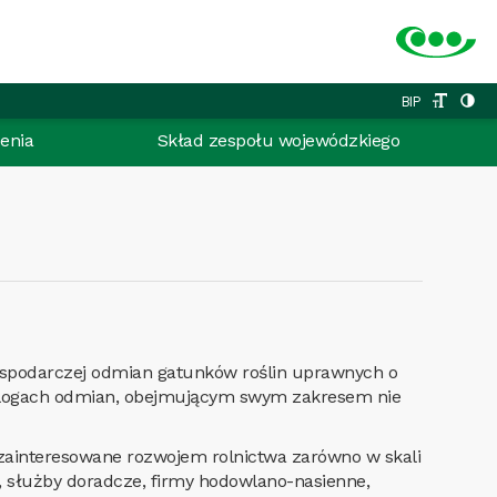
BIP
enia
Skład zespołu wojewódzkiego
ospodarczej odmian gatunków roślin uprawnych o
alogach odmian, obejmującym swym zakresem nie
zainteresowane rozwojem rolnictwa zarówno w skali
a, służby doradcze, firmy hodowlano-nasienne,