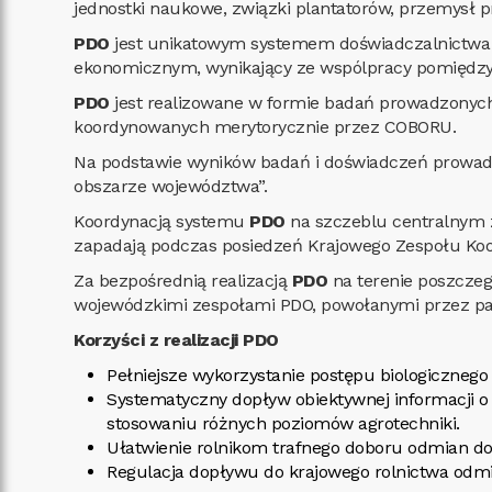
jednostki naukowe, związki plantatorów, przemysł prz
PDO
jest unikatowym systemem doświadczalnictwa ro
ekonomicznym, wynikający ze wspólpracy pomiędzy 
PDO
jest realizowane w formie badań prowadzonych 
koordynowanych merytorycznie przez COBORU.
Na podstawie wyników badań i doświadczeń prow
obszarze województwa”.
Koordynacją systemu
PDO
na szczeblu centralnym z
zapadają podczas posiedzeń Krajowego Zespołu Koo
Za bezpośrednią realizacją
PDO
na terenie poszczeg
wojewódzkimi zespołami PDO, powołanymi przez par
Korzyści z realizacji PDO
Pełniejsze wykorzystanie postępu biologicznego
Systematyczny dopływ obiektywnej informacji o w
stosowaniu różnych poziomów agrotechniki.
Ułatwienie rolnikom trafnego doboru odmian d
Regulacja dopływu do krajowego rolnictwa odmi