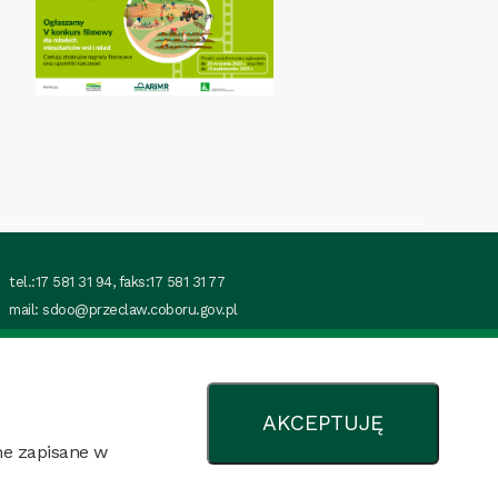
tel.:17 581 31 94, faks:17 581 31 77
mail:
sdoo@przeclaw.coboru.gov.pl
Przecław
ul. Podzamcze 2
39-320 Przecław
AKCEPTUJĘ
pow. Mielec
woj. podkarpackie
ne zapisane w