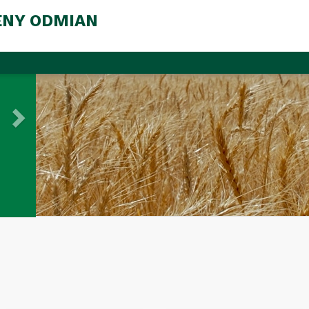
ENY ODMIAN
Next
Dni Pola
Serdecznie zapraszamy na
Dni Pola w ZDOO Nowym Lublińcu
w dniu 3 czerwca r. od godz 10:00
Dowiedz się więcej