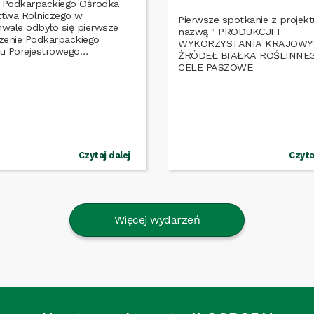
e Podkarpackiego Ośrodka
twa Rolniczego w
Pierwsze spotkanie z projek
wale odbyło się pierwsze
nazwą " PRODUKCJI I
zenie Podkarpackiego
WYKORZYSTANIA KRAJOW
u Porejestrowego
ŹRÓDEŁ BIAŁKA ROŚLINNE
dczalnictwa Odmianowego
Czytaj dalej
Czyta
Więcej wydarzeń