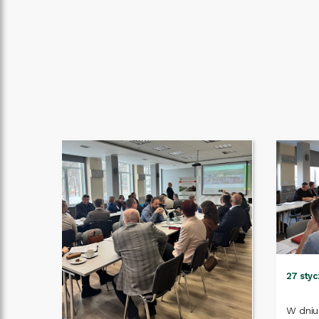
27 styc
W dniu 