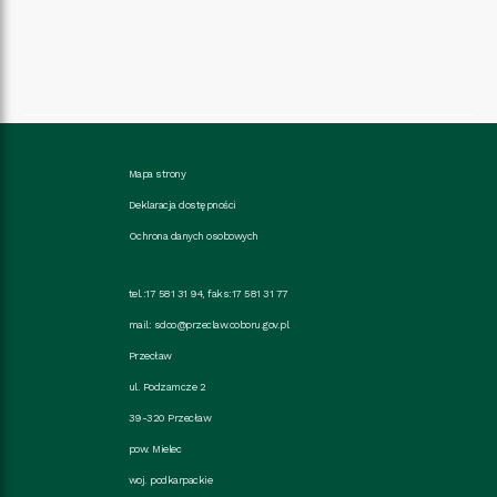
Mapa strony
Deklaracja dostępności
Ochrona danych osobowych
tel.:17 581 31 94, faks:17 581 31 77
mail:
sdoo@przeclaw.coboru.gov.pl
Przecław
ul. Podzamcze 2
39-320 Przecław
pow. Mielec
woj. podkarpackie